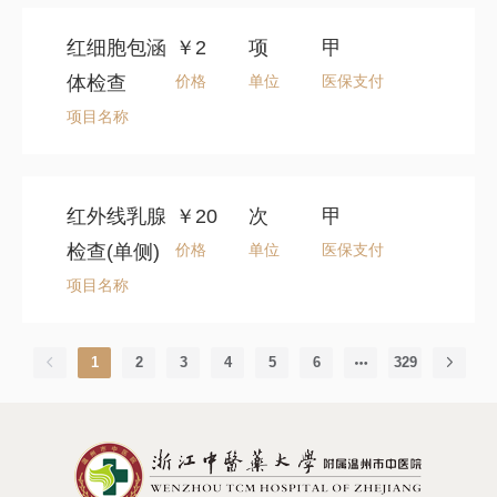
红细胞包涵
￥2
项
甲
体检查
价格
单位
医保支付
项目名称
红外线乳腺
￥20
次
甲
检查(单侧)
价格
单位
医保支付
项目名称
1
2
3
4
5
6
329