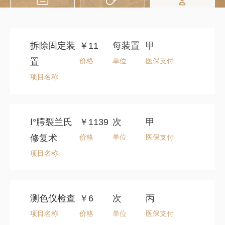
药品价格
服务项目
就医须知
查询
价格查询
拆除固定装
￥11
每装置
甲
置
价格
单位
医保支付
医用耗材
价格查询
项目名称
Ⅰ°腭裂兰氏
￥1139
次
甲
修复术
价格
单位
医保支付
项目名称
测色仪检查
￥6
次
丙
项目名称
价格
单位
医保支付